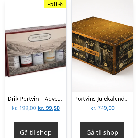
-50%
Drik Portvin – Adventskalender+1 med Portvin
Portvins Julekalender m. 24 små flasker
Den
Den
kr.
199,00
kr.
99,50
kr.
749,00
oprindelige
aktuelle
pris
pris
Gå til shop
Gå til shop
var:
er: